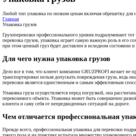
Любой тип упаковка по низким ценам включая обрешетку для не
Главная
Упаковка грузов
Грузоперевозки профессионального уровня подразумевают тот ф
перевозка грузов, упаковка играет самую важную роль в его с
при этом ценный груз будет доставлен в исходном состоянии и 
Для чего нужна упаковка грузов
Дело все в том, что клиент компании GRUZPROFI желает не про
транспортировки нельзя допускать повреждения груза, ведь ин
перевозки является единственным и самым эффективным спосо
Упаковка груза осуществляется перед погрузкой, она рассчит
перевозимого объекта. Упаковка может быть совершенно разной
клиента и саму себя от непредвиденных ситуаций на дороге.
Чем отличается профессиональная упа
Прежде всего, профессиональная упаковка для перевозки под
такого рода и на практике испытала множество упаковочного 