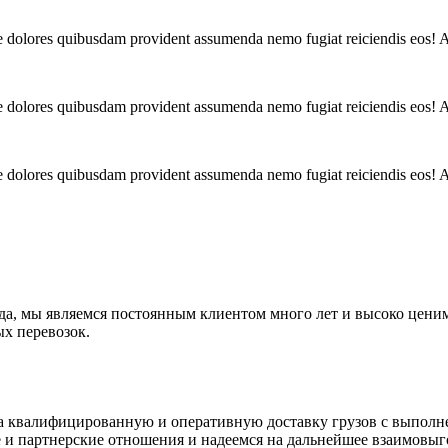
ue dolores quibusdam provident assumenda nemo fugiat reiciendis eos! 
ue dolores quibusdam provident assumenda nemo fugiat reiciendis eos! 
ue dolores quibusdam provident assumenda nemo fugiat reiciendis eos! 
а, мы являемся постоянным клиентом много лет и высоко цени
ых перевозок.
квалифицированную и оперативную доставку грузов с выполне
 партнерские отношения и надеемся на дальнейшее взаимовыго