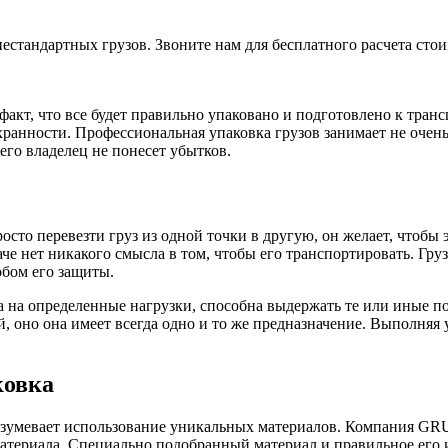
стандартных грузов. Звоните нам для бесплатного расчета стои
акт, что все будет правильно упаковано и подготовлено к тран
охранности. Профессиональная упаковка грузов занимает не оче
его владелец не понесет убытков.
сто перевезти груз из одной точки в другую, он желает, чтобы э
аче нет никакого смысла в том, чтобы его транспортировать. Гр
бом его защиты.
ана на определенные нагрузки, способна выдержать те или иные
, оно она имеет всегда одно и то же предназначение. Выполняя 
ковка
разумевает использование уникальных материалов. Компания GR
материала. Специально подобранный материал и правильное его 