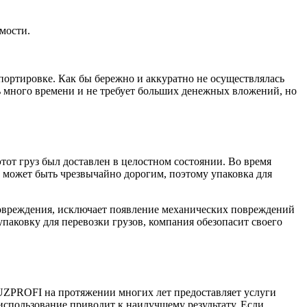
мости.
спортировке. Как бы бережно и аккуратно не осуществлялась
нь много времени и не требует больших денежных вложений, но
тот груз был доставлен в целостном состоянии. Во время
уз может быть чрезвычайно дорогим, поэтому упаковка для
 повреждения, исключает появление механических повреждений
упаковку для перевозки грузов, компания обезопасит своего
UZPROFI на протяжении многих лет предоставляет услуги
использование приводит к наилучшему результату. Если