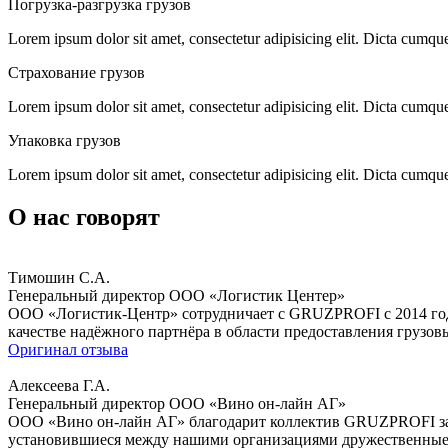
Погрузка-разгрузка
грузов
Lorem ipsum dolor sit amet, consectetur adipisicing elit. Dicta cumq
Страхование
грузов
Lorem ipsum dolor sit amet, consectetur adipisicing elit. Dicta cumq
Упаковка
грузов
Lorem ipsum dolor sit amet, consectetur adipisicing elit. Dicta cumq
О нас говорят
Тимошин С.А.
Генеральный директор ООО «Логистик Центер»
ООО «Логистик-Центр» сотрудничает с GRUZPROFI с 2014 год
качестве надёжного партнёра в области предоставления грузов
Оригинал отзыва
Алексеева Г.А.
Генеральный директор ООО «Вино он-лайн АГ»
ООО «Вино он-лайн АГ» благодарит коллектив GRUZPROFI за 
установившиеся между нашими организациями дружественные и